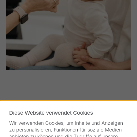
Diese Website verwendet Cookies
Mehr Applikationen
Wir verwenden Cookies, um Inhalte und Anzeigen
zu personalisieren, Funktionen für soziale Medien
anbieten zu können und die Zugriffe auf unsere