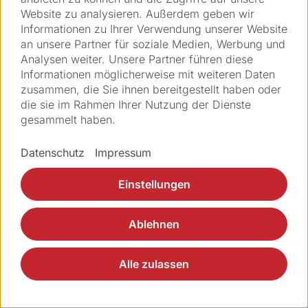
Refraktiv
Website zu analysieren. Außerdem geben wir
Informationen zu Ihrer Verwendung unserer Website
an unsere Partner für soziale Medien, Werbung und
CLEAR Supra
Analysen weiter. Unsere Partner führen diese
Informationen möglicherweise mit weiteren Daten
Z-LASIK
zusammen, die Sie ihnen bereitgestellt haben oder
die sie im Rahmen Ihrer Nutzung der Dienste
Intrastromale Taschen
gesammelt haben.
Datenschutz
Impressum
Katarakt
Einstellungen
Ablehnen
Therapeutisch
Alle zulassen
Keratoplastiken
Tunnel für intracorneale Ringsegmente