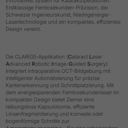
Innovatives System für Kataraktoperationen.
Erstklassige Femtosekunden-Präzision, die
Schweizer Ingenieurskunst, Niedrigenergie-
Lasertechnologie und ein kompaktes, effizientes
Design vereint.
Die CLARIGS-Applikation (
C
ataract
L
aser
A
dvanced
R
obotic
I
mage-
G
uided
S
urgery)
integriert intraoperative OCT-Bildgebung mit
intelligenter Automatisierung für präzise
Kantenerkennung und Schnittplatzierung. Mit
dem energiesparenden Femtosekundenlaser im
kompakten Design bietet Ziemer eine
reibungslose Kapsulotomie, effiziente
Linsenfragmentierung und korneale oder
bogenförmige Schnitte zur