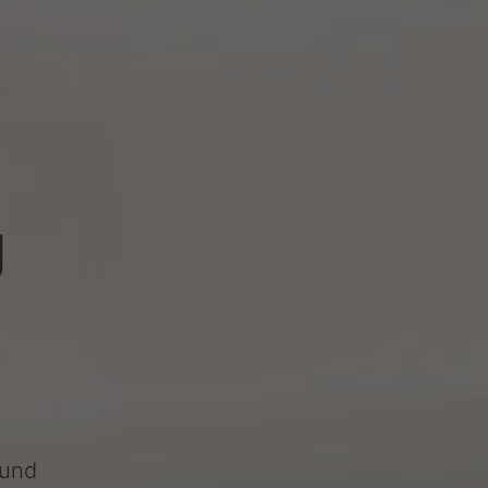
g
 und