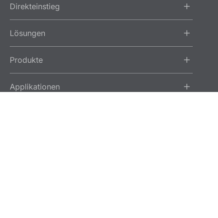
Direkteinstieg
Lösungen
Produkte
Applikationen
Services
Über Ziemer
Impressum
Legal
GTC
GTCP
Datenschutz