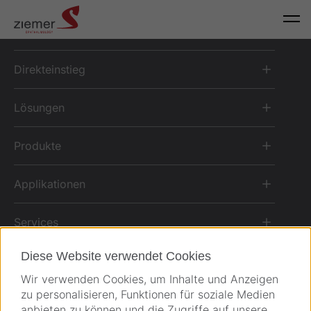
Direkteinstieg
Lösungen
Produkte
Applikationen
Services
Diese Website verwendet Cookies
Über Ziemer
Wir verwenden Cookies, um Inhalte und Anzeigen
zu personalisieren, Funktionen für soziale Medien
anbieten zu können und die Zugriffe auf unsere