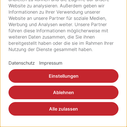
Website zu analysieren. Außerdem geben wir
Informationen zu Ihrer Verwendung unserer
Website an unsere Partner für soziale Medien,
Impressum
Legal
GTC
GTCP
Datenschutz
Werbung und Analysen weiter. Unsere Partner
© 2026 Ziemer Opthalmic Systems AG
führen diese Informationen möglicherweise mit
weiteren Daten zusammen, die Sie ihnen
bereitgestellt haben oder die sie im Rahmen Ihrer
Nutzung der Dienste gesammelt haben.
Datenschutz
Impressum
Einstellungen
Ablehnen
Alle zulassen