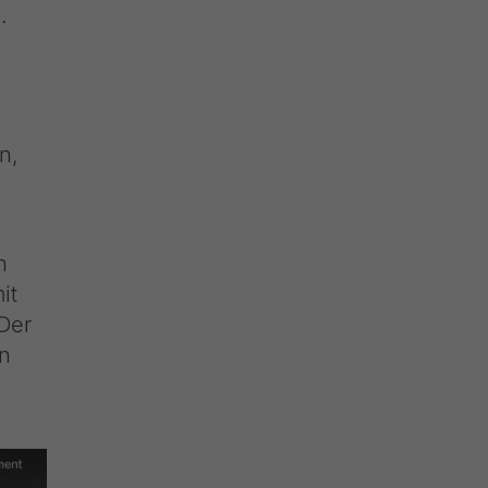
.
n,
n
it
Der
en