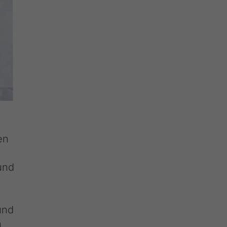
en
und
und
n