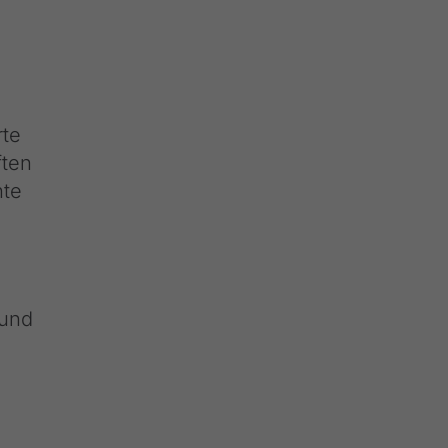
rte
ften
nte
 und