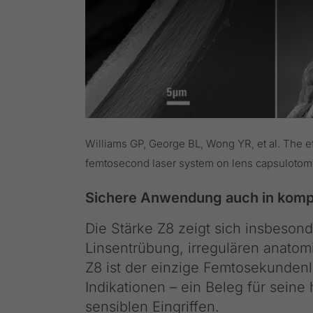
Williams GP, George BL, Wong YR, et al. The ef
femtosecond laser system on lens capsulotomy
Sichere Anwendung auch in komp
Die Stärke Z8 zeigt sich insbeson
Linsentrübung, irregulären anatomi
Z8 ist der einzige Femtosekundenla
Indikationen – ein Beleg für sein
sensiblen Eingriffen.