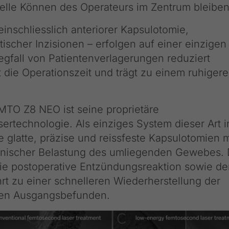
elle Können des Operateurs im Zentrum bleiben
– einschliesslich anteriorer Kapsulotomie,
ischer Inzisionen – erfolgen auf einer einzigen
egfall von Patientenverlagerungen reduziert
t die Operationszeit und trägt zu einem ruhigere
MTO Z8 NEO ist seine proprietäre
rtechnologie. Als einziges System dieser Art i
e glatte, präzise und reissfeste Kapsulotomien m
anischer Belastung des umliegenden Gewebes. 
die postoperative Entzündungsreaktion sowie d
rt zu einer schnelleren Wiederherstellung der
ren Ausgangsbefunden.