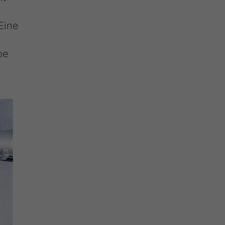
Eine
be