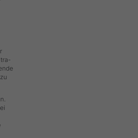
r
tra-
nende
 zu
n.
ei
e