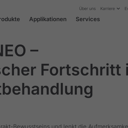
Über uns
Karriere
E
rodukte
Applikationen
Services
NEO –
her Fortschritt 
ktbehandlung
arakt-Bewusstseins und lenkt die Aufmerksamke