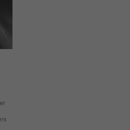
er
ers