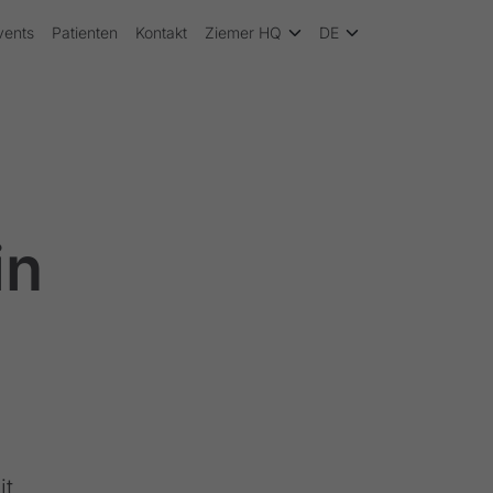
vents
Patienten
Kontakt
Ziemer HQ
DE
in
it