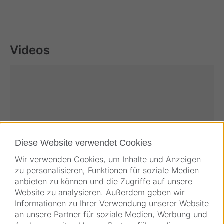
Videos
Diese Website verwendet Cookies
Wir verwenden Cookies, um Inhalte und Anzeigen
zu personalisieren, Funktionen für soziale Medien
anbieten zu können und die Zugriffe auf unsere
Website zu analysieren. Außerdem geben wir
Videos
Informationen zu Ihrer Verwendung unserer Website
an unsere Partner für soziale Medien, Werbung und
CLEAR – The new Lenticule