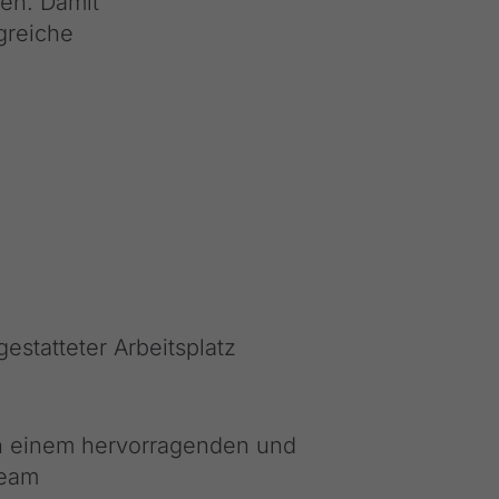
ten. Damit
greiche
estatteter Arbeitsplatz
n einem hervorragenden und
Team