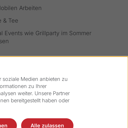
obilen Arbeiten
e & Tee
l Events wie Grillparty im Sommer
sen
r soziale Medien anbieten zu
ormationen zu Ihrer
lysen weiter. Unsere Partner
nen bereitgestellt haben oder
nen
Alle zulassen