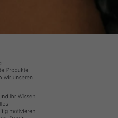
er
de Produkte
en wir unseren
 und ihr Wissen
lles
tig motivieren