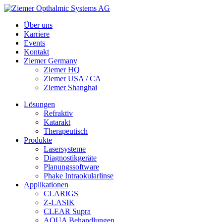
Über uns
Karriere
Events
Kontakt
Ziemer Germany
Ziemer HQ
Ziemer USA / CA
Ziemer Shanghai
Lösungen
Refraktiv
Katarakt
Therapeutisch
Produkte
Lasersysteme
Diagnostikgeräte
Planungssoftware
Phake Intraokularlinse
Applikationen
CLARIGS
Z-LASIK
CLEAR Supra
AQUA Behandlungen