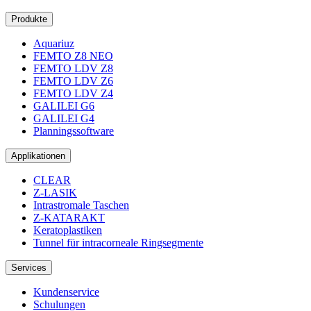
Produkte
Aquariuz
FEMTO Z8 NEO
FEMTO LDV Z8
FEMTO LDV Z6
FEMTO LDV Z4
GALILEI G6
GALILEI G4
Planningssoftware
Applikationen
CLEAR
Z-LASIK
Intrastromale Taschen
Z-KATARAKT
Keratoplastiken
Tunnel für intracorneale Ringsegmente
Services
Kundenservice
Schulungen