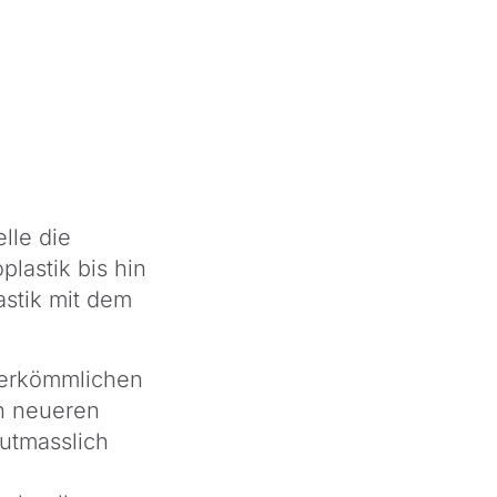
lle die
lastik bis hin
astik mit dem
herkömmlichen
en neueren
mutmasslich