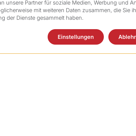
 unsere Partner für soziale Medien, Werbung und Ana
glicherweise mit weiteren Daten zusammen, die Sie ih
ung der Dienste gesammelt haben.
Einstellungen
Ableh
Produkte
Applikationen
Servi
Aquariuz
CLEAR
Kund
FEMTO Z8 NEO
Z-LASIK
Schu
FEMTO LDV Z8
Intrastromale
Ziem
Taschen
FEMTO LDV Z6
IIS Po
Z-KATARAKT
FEMTO LDV Z4
Credi
Keratoplastiken
GALILEI G6
Tunnel für
GALILEI G4
intracorneale
Planningssoftware