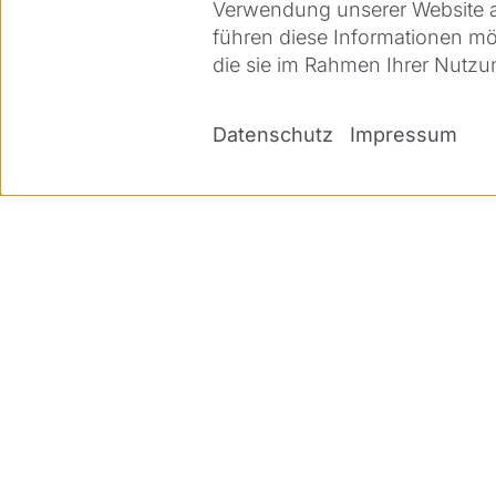
Verwendung unserer Website an
führen diese Informationen mö
die sie im Rahmen Ihrer Nutz
Datenschutz
Impressum
Direkteinstieg
Lösungen
Ärzte
Refraktiv
Patienten
Katarakt
Medien & Presse
Therapeutisch
Karriere