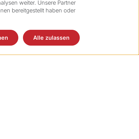
lysen weiter. Unsere Partner
nen bereitgestellt haben oder
nen
Alle zulassen
ces
Über Ziemer
enservice
Über uns
lungen
Karriere
er Cloud
Events
rtal
Mediathek
ting Portal
News
Kontakt