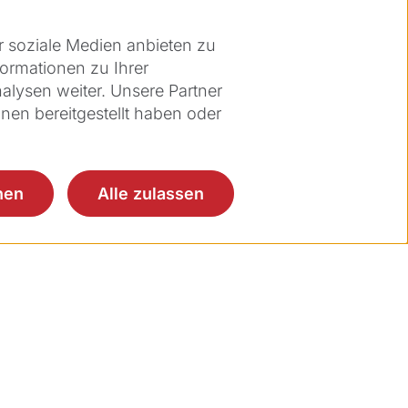
sorgung mit intrakornealen
r soziale Medien anbieten zu
trastromale Taschen für Hornhaut-
ormationen zu Ihrer
lysen weiter. Unsere Partner
gnose und Therapie
nen bereitgestellt haben oder
nen
Alle zulassen
ces
Über Ziemer
enservice
Über uns
lungen
Karriere
er Cloud
Events