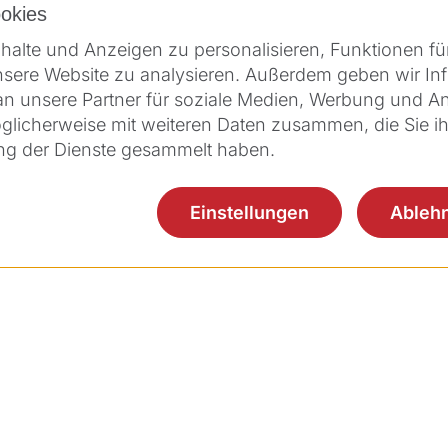
okies
Tunnel für die Ver
alte und Anzeigen zu personalisieren, Funktionen fü
Ringsegmenten, in
nsere Website zu analysieren. Außerdem geben wir Inf
Inlays)
 unsere Partner für soziale Medien, Werbung und Ana
Keratokonus – Dia
glicherweise mit weiteren Daten zusammen, die Sie ih
ung der Dienste gesammelt haben.
Einstellungen
Ableh
Produkte
Applikationen
Servi
Aquariuz
CLEAR
Kund
FEMTO Z8 NEO
Z-LASIK
Schu
FEMTO LDV Z8
Intrastromale
Ziem