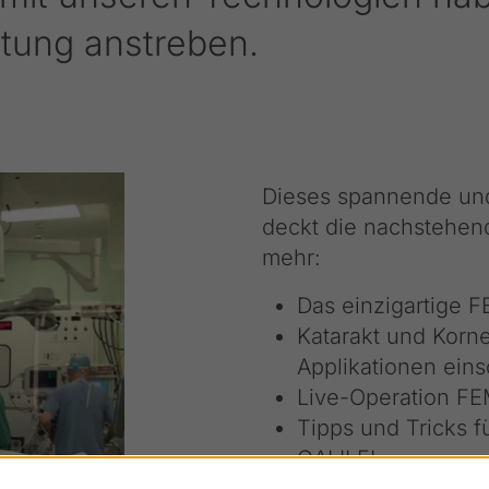
itung anstreben.
Dieses spannende und
deckt die nachstehen
mehr:
Das einzigartige 
Katarakt und Korne
Applikationen ein
Live-Operation FE
Tipps und Tricks 
GALILEI
Wet-Labs (CLEAR, L