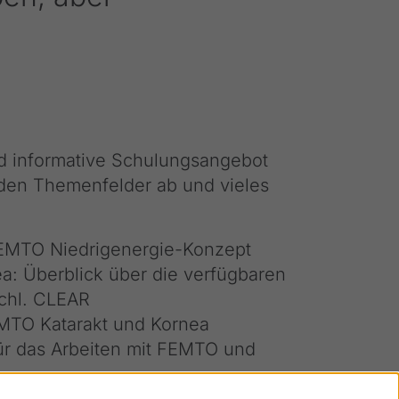
 informative Schulungsangebot
den Themenfelder ab und vieles
FEMTO Niedrigenergie-Konzept
a: Überblick über die verfügbaren
schl. CLEAR
MTO Katarakt und Kornea
für das Arbeiten mit FEMTO und
ASIK, Katarakt, Keratoplastiken,