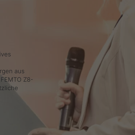
ives
rgen aus
ie FEMTO Z8-
tzliche