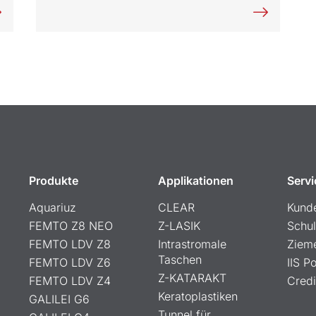
Produkte
Applikationen
Servi
Aquariuz
CLEAR
Kund
FEMTO Z8 NEO
Z-LASIK
Schu
FEMTO LDV Z8
Intrastromale
Ziem
Taschen
FEMTO LDV Z6
IIS Po
Z-KATARAKT
FEMTO LDV Z4
Credi
Keratoplastiken
GALILEI G6
Tunnel für