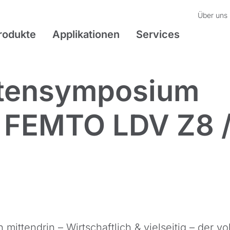
Über uns
rodukte
Applikationen
Services
itensymposium
 FEMTO LDV Z8 
ttendrin – Wirtschaftlich & vielseitig – der vol