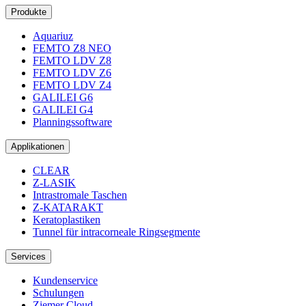
Produkte
Aquariuz
FEMTO Z8 NEO
FEMTO LDV Z8
FEMTO LDV Z6
FEMTO LDV Z4
GALILEI G6
GALILEI G4
Planningssoftware
Applikationen
CLEAR
Z-LASIK
Intrastromale Taschen
Z-KATARAKT
Keratoplastiken
Tunnel für intracorneale Ringsegmente
Services
Kundenservice
Schulungen
Ziemer Cloud