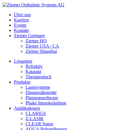
Über uns
Karriere
Events
Kontakt
Ziemer Germany
Ziemer HQ
Ziemer USA / CA
Ziemer Shanghai
Lösungen
Refraktiv
Katarakt
Therapeutisch
Produkte
Lasersysteme
Diagnostikgeräte
Planungssoftware
Phake Intraokularlinse
Applikationen
CLARIGS
Z-LASIK
CLEAR Supra
AQUA Behandlungen