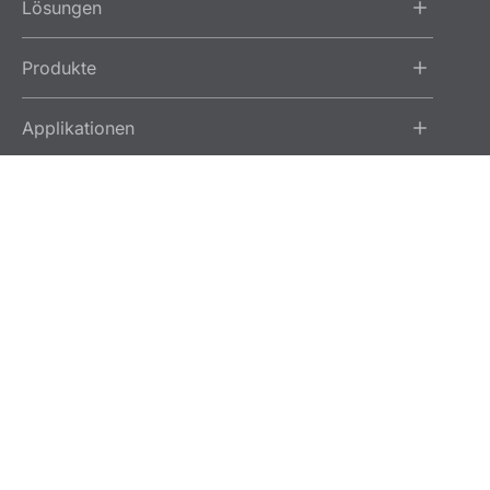
Lösungen
Produkte
Applikationen
Services
Über Ziemer
Impressum
Legal
GTC
GTCP
Datenschutz
© 2026 Ziemer Opthalmic Systems AG